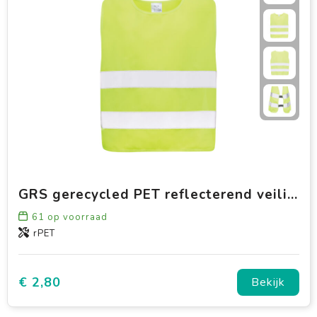
GRS gerecycled PET reflecterend veiligheidsvest 7-12 jaar
61
op voorraad
rPET
€ 2,80
Bekijk