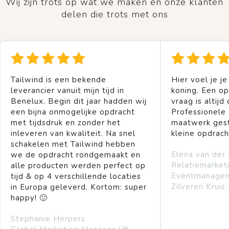
Wij zijn trots op wat we maken en onze klanten
delen die trots met ons
Tailwind is een bekende
Hier voel je je
leverancier vanuit mijn tijd in
koning. Een op
Benelux. Begin dit jaar hadden wij
vraag is altijd 
een bijna onmogelijke opdracht
Professionele
met tijdsdruk en zonder het
maatwerk gest
inleveren van kwaliteit. Na snel
kleine opdrach
schakelen met Tailwind hebben
Elena van der
we de opdracht rondgemaakt en
Relatiemarket
alle producten werden perfect op
Eventmanage
tijd & op 4 verschillende locaties
Zilveren Kruis
in Europa geleverd. Kortom: super
happy! 🙂
Stephanie Herpers