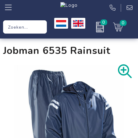
0
0
Relatiegeschenken
Jobman 6535 Rainsuit
Werkkleding
Kleding
Tassen