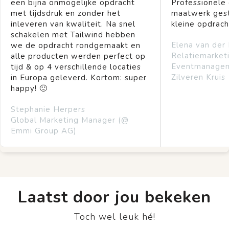
een bijna onmogelijke opdracht
Professionele
met tijdsdruk en zonder het
maatwerk gest
inleveren van kwaliteit. Na snel
kleine opdrach
schakelen met Tailwind hebben
Elena van der
we de opdracht rondgemaakt en
Relatiemarket
alle producten werden perfect op
Eventmanage
tijd & op 4 verschillende locaties
Zilveren Kruis
in Europa geleverd. Kortom: super
happy! 🙂
Stephanie Herpers
Global Marketing Manager (@
Emmi Group AG)
Laatst door jou bekeken
Toch wel leuk hé!