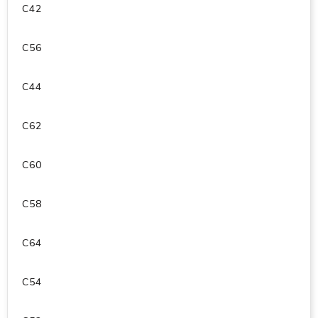
C42
C56
C44
C62
C60
C58
C64
C54