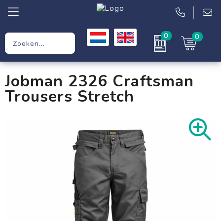
0
0
Relatiegeschenken
Jobman 2326 Craftsman
Werkkleding
Trousers Stretch
Kleding
Tassen