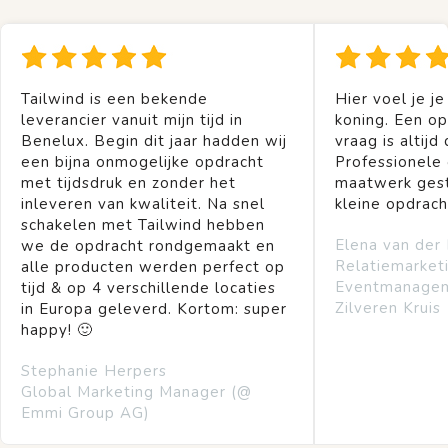
Tailwind is een bekende
Hier voel je je
leverancier vanuit mijn tijd in
koning. Een op
Benelux. Begin dit jaar hadden wij
vraag is altijd 
een bijna onmogelijke opdracht
Professionele
met tijdsdruk en zonder het
maatwerk gest
inleveren van kwaliteit. Na snel
kleine opdrach
schakelen met Tailwind hebben
Elena van der
we de opdracht rondgemaakt en
Relatiemarket
alle producten werden perfect op
Eventmanage
tijd & op 4 verschillende locaties
Zilveren Kruis
in Europa geleverd. Kortom: super
happy! 🙂
Stephanie Herpers
Global Marketing Manager (@
Emmi Group AG)