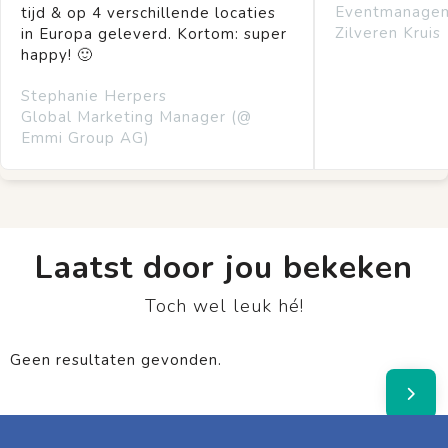
Eventmanage
tijd & op 4 verschillende locaties
Zilveren Kruis
in Europa geleverd. Kortom: super
happy! 🙂
Stephanie Herpers
Global Marketing Manager (@
Emmi Group AG)
Laatst door jou bekeken
Toch wel leuk hé!
Geen resultaten gevonden.