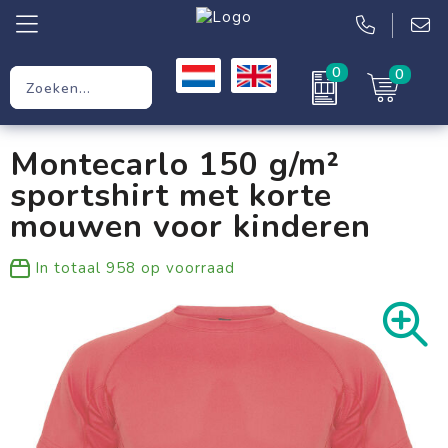
0
0
Relatiegeschenken
Montecarlo 150 g/m²
Werkkleding
sportshirt met korte
Kleding
mouwen voor kinderen
Tassen
In totaal
958
op voorraad