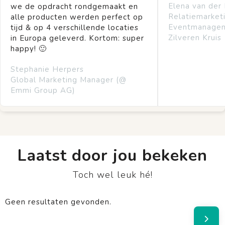
Elena van der
we de opdracht rondgemaakt en
Relatiemarket
alle producten werden perfect op
Eventmanage
tijd & op 4 verschillende locaties
Zilveren Kruis
in Europa geleverd. Kortom: super
happy! 🙂
Stephanie Herpers
Global Marketing Manager (@
Emmi Group AG)
Laatst door jou bekeken
Toch wel leuk hé!
Geen resultaten gevonden.