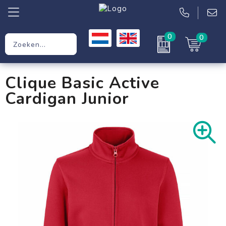
0
0
Relatiegeschenken
Clique Basic Active
Werkkleding
Cardigan Junior
Kleding
Tassen