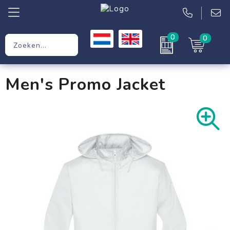
0
0
Relatiegeschenken
Men's Promo Jacket
Werkkleding
Kleding
Tassen