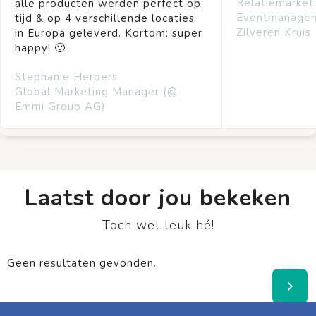
Relatiemarket
alle producten werden perfect op
Eventmanage
tijd & op 4 verschillende locaties
Zilveren Kruis
in Europa geleverd. Kortom: super
happy! 🙂
Stephanie Herpers
Global Marketing Manager (@
Emmi Group AG)
Laatst door jou bekeken
Toch wel leuk hé!
Geen resultaten gevonden.