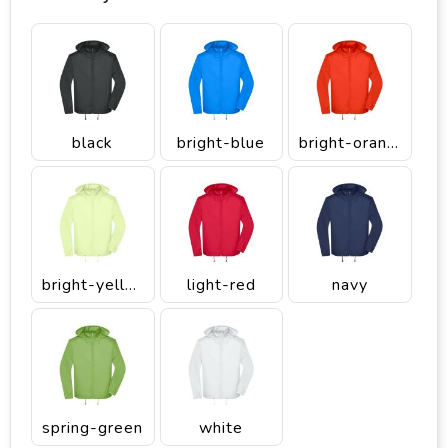
black
bright-blue
bright-orange
bright-yellow
light-red
navy
spring-green
white