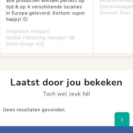
Relatiemarket
alle producten werden perfect op
Eventmanage
tijd & op 4 verschillende locaties
Zilveren Kruis
in Europa geleverd. Kortom: super
happy! 🙂
Stephanie Herpers
Global Marketing Manager (@
Emmi Group AG)
Laatst door jou bekeken
Toch wel leuk hé!
Geen resultaten gevonden.