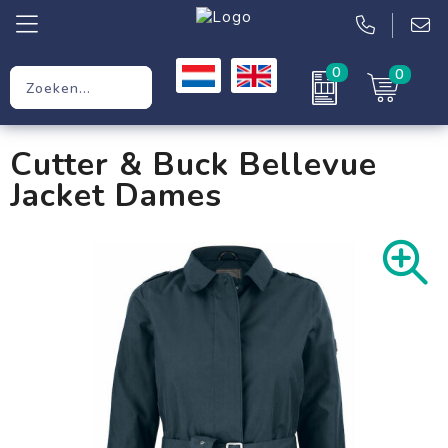
0
0
Relatiegeschenken
Cutter & Buck Bellevue
Werkkleding
Jacket Dames
Kleding
Tassen