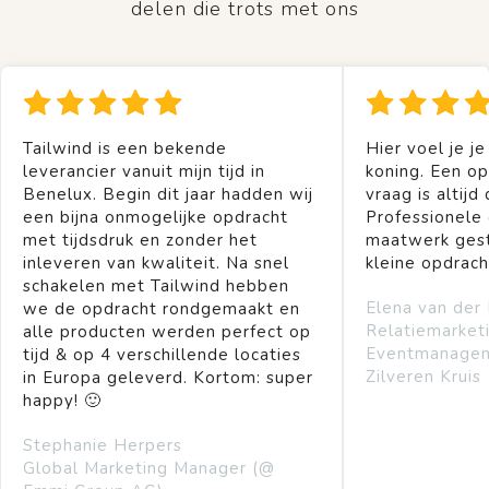
delen die trots met ons
Tailwind is een bekende
Hier voel je je
leverancier vanuit mijn tijd in
koning. Een op
Benelux. Begin dit jaar hadden wij
vraag is altijd 
een bijna onmogelijke opdracht
Professionele
met tijdsdruk en zonder het
maatwerk gest
inleveren van kwaliteit. Na snel
kleine opdrach
schakelen met Tailwind hebben
Elena van der
we de opdracht rondgemaakt en
Relatiemarket
alle producten werden perfect op
Eventmanage
tijd & op 4 verschillende locaties
Zilveren Kruis
in Europa geleverd. Kortom: super
happy! 🙂
Stephanie Herpers
Global Marketing Manager (@