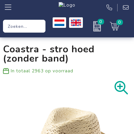
0
0
Relatiegeschenken
Coastra - stro hoed
Werkkleding
(zonder band)
Kleding
In totaal
2963
op voorraad
Tassen