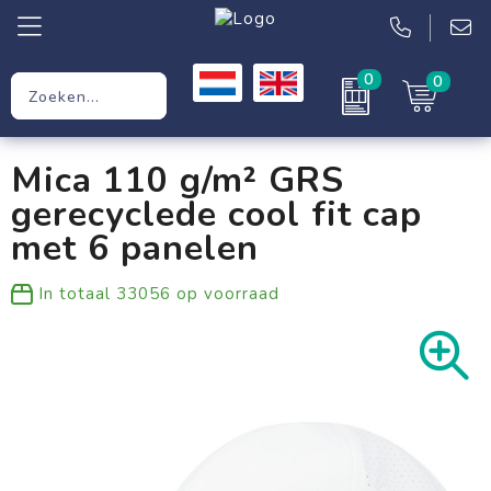
0
0
Relatiegeschenken
Mica 110 g/m² GRS
Werkkleding
gerecyclede cool fit cap
Kleding
met 6 panelen
Tassen
In totaal
33056
op voorraad