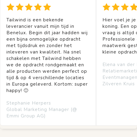
Tailwind is een bekende
Hier voel je je
leverancier vanuit mijn tijd in
koning. Een op
Benelux. Begin dit jaar hadden wij
vraag is altijd 
een bijna onmogelijke opdracht
Professionele
met tijdsdruk en zonder het
maatwerk gest
inleveren van kwaliteit. Na snel
kleine opdrach
schakelen met Tailwind hebben
Elena van der
we de opdracht rondgemaakt en
Relatiemarket
alle producten werden perfect op
Eventmanage
tijd & op 4 verschillende locaties
Zilveren Kruis
in Europa geleverd. Kortom: super
happy! 🙂
Stephanie Herpers
Global Marketing Manager (@
Emmi Group AG)