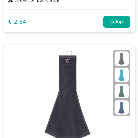
100% combed cotton
€ 2,54
Bekijk