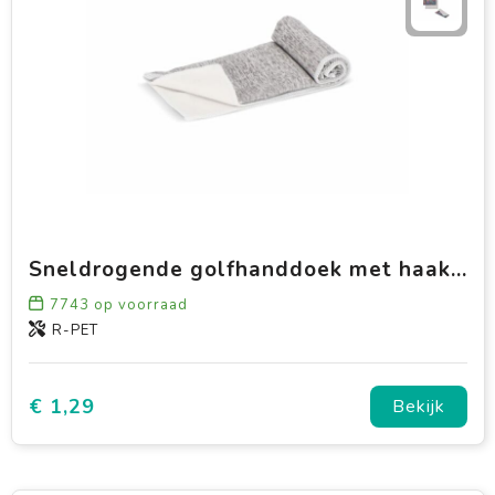
Sneldrogende golfhanddoek met haak R-PET 30 x 30 cm sublimatie
7743
op voorraad
R-PET
€ 1,29
Bekijk