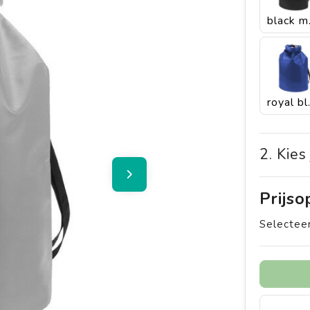
b
ro
2. Kies
Prijs
Selecteer