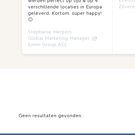
Event
werden perfect op tijd & op 4
Zilvere
verschillende locaties in Europa
geleverd. Kortom: super happy!
🙂
Stephanie Herpers
Global Marketing Manager (@
Emmi Group AG)
Geen resultaten gevonden.