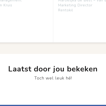
management
Maroesjka de Best – van 
n Kruis
Marketing Director
Rentokil
Laatst door jou bekeken
Toch wel leuk hé!