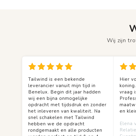
W
Wij zijn t
Tailwind is een bekende
Hier vo
leverancier vanuit mijn tijd in
koning
Benelux. Begin dit jaar hadden
vraag is
wij een bijna onmogelijke
Profes
opdracht met tijdsdruk en zonder
maatwe
het inleveren van kwaliteit. Na
en kle
snel schakelen met Tailwind
Elena 
hebben we de opdracht
Relati
rondgemaakt en alle producten