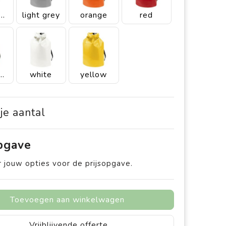
lack matt
light grey
orange
red
yal blue
white
yellow
 je aantal
opgave
 jouw opties voor de prijsopgave.
Toevoegen aan winkelwagen
Vrijblijvende offerte