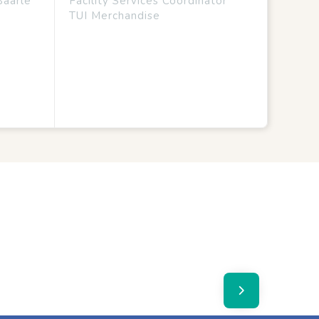
Baarle
Facility Services Coördinator
TUI Merchandise