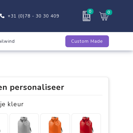
0
0
+31 (0)78 - 30 30 409
ailwind
Custom Made
en personaliseer
 je kleur