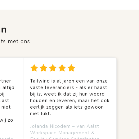
en
ots met ons
rtner
Tailwind is al jaren een van onze
 altijd
vaste leveranciers - als er haast
ij
bij is, weet ik dat zij hun woord
Last
houden en leveren, maar het ook
 niet
eerlijk zeggen als iets gewoon
niet lukt.
wij zo
Jolanda Nicodem – van Aalst
Workspace Management &