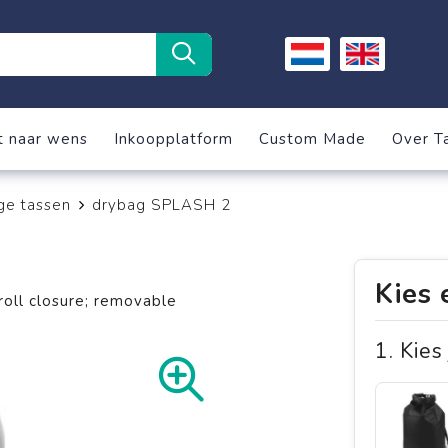
t naar wens
Inkoopplatform
Custom Made
Over T
ge tassen
drybag SPLASH 2
Kies 
roll closure; removable
1. Kies