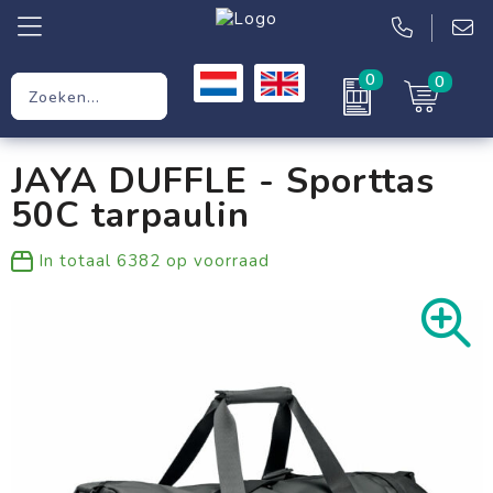
0
0
Relatiegeschenken
JAYA DUFFLE - Sporttas
Werkkleding
50C tarpaulin
Kleding
In totaal
6382
op voorraad
Tassen