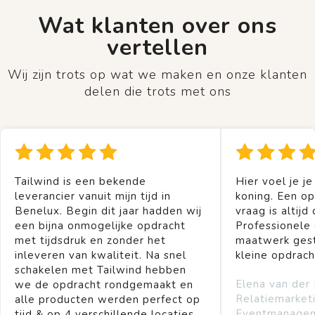
Wat klanten over ons
vertellen
Wij zijn trots op wat we maken en onze klanten
delen die trots met ons
Tailwind is een bekende
Hier voel je je
leverancier vanuit mijn tijd in
koning. Een op
Benelux. Begin dit jaar hadden wij
vraag is altijd 
een bijna onmogelijke opdracht
Professionele
met tijdsdruk en zonder het
maatwerk gest
inleveren van kwaliteit. Na snel
kleine opdrach
schakelen met Tailwind hebben
Elena van der
we de opdracht rondgemaakt en
Relatiemarket
alle producten werden perfect op
Eventmanage
tijd & op 4 verschillende locaties