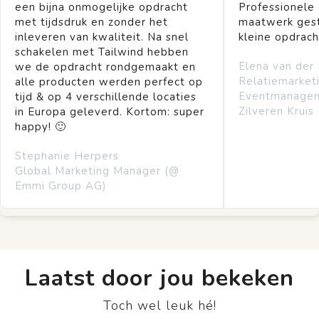
een bijna onmogelijke opdracht
Professionele
met tijdsdruk en zonder het
maatwerk gest
inleveren van kwaliteit. Na snel
kleine opdrach
schakelen met Tailwind hebben
Elena van der
we de opdracht rondgemaakt en
Relatiemarket
alle producten werden perfect op
Eventmanage
tijd & op 4 verschillende locaties
Zilveren Kruis
in Europa geleverd. Kortom: super
happy! 🙂
Stephanie Herpers
Global Marketing Manager (@
Emmi Group AG)
Laatst door jou bekeken
Toch wel leuk hé!