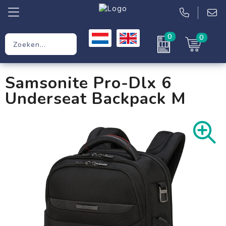
0
0
Relatiegeschenken
Samsonite Pro-Dlx 6
Werkkleding
Underseat Backpack M
Kleding
Tassen