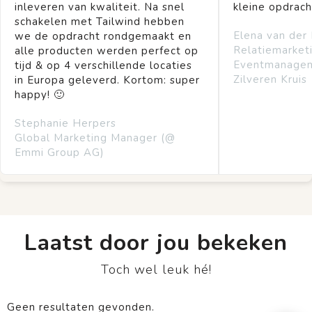
inleveren van kwaliteit. Na snel
kleine opdrach
schakelen met Tailwind hebben
Elena van der
we de opdracht rondgemaakt en
Relatiemarket
alle producten werden perfect op
Eventmanage
tijd & op 4 verschillende locaties
Zilveren Kruis
in Europa geleverd. Kortom: super
happy! 🙂
Stephanie Herpers
Global Marketing Manager (@
Emmi Group AG)
Laatst door jou bekeken
Toch wel leuk hé!
Geen resultaten gevonden.