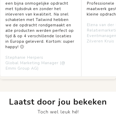
een bijna onmogelijke opdracht
Professionele
met tijdsdruk en zonder het
maatwerk gest
inleveren van kwaliteit. Na snel
kleine opdrach
schakelen met Tailwind hebben
Elena van der
we de opdracht rondgemaakt en
Relatiemarket
alle producten werden perfect op
Eventmanage
tijd & op 4 verschillende locaties
Zilveren Kruis
in Europa geleverd. Kortom: super
happy! 🙂
Stephanie Herpers
Global Marketing Manager (@
Emmi Group AG)
Laatst door jou bekeken
Toch wel leuk hé!