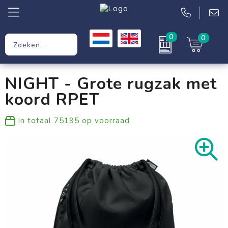
0
0
Relatiegeschenken
NIGHT - Grote rugzak met
Werkkleding
koord RPET
Kleding
In totaal
75195
op voorraad
Tassen