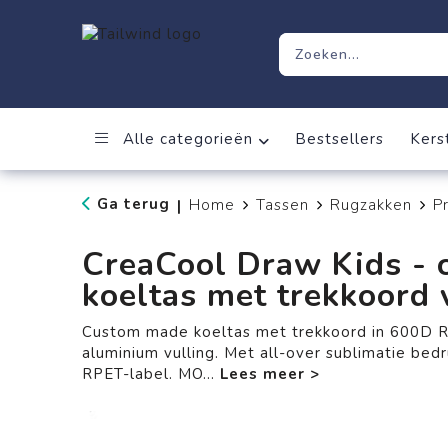
Alle categorieën
Bestsellers
Kers
Ga terug
Home
Tassen
Rugzakken
P
|
CreaCool Draw Kids -
koeltas met trekkoord 
Custom made koeltas met trekkoord in 600D 
aluminium vulling. Met all-over sublimatie bed
RPET-label. MO
...