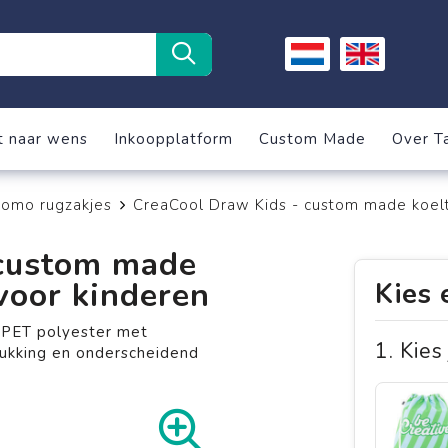
t naar wens
Inkoopplatform
Custom Made
Over T
romo rugzakjes
CreaCool Draw Kids - custom made koelt
 custom made
voor kinderen
Kies 
RPET polyester met
1. Kies
rukking en onderscheidend