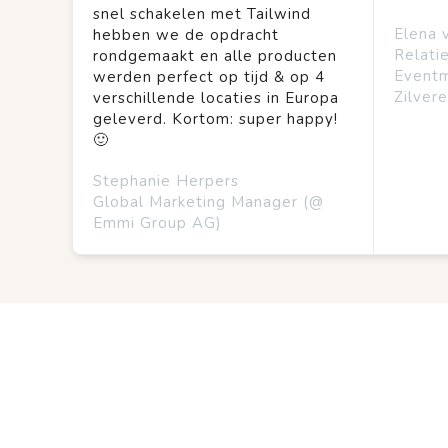
snel schakelen met Tailwind
Elena 
hebben we de opdracht
Relati
rondgemaakt en alle producten
Event
werden perfect op tijd & op 4
Zilvere
verschillende locaties in Europa
geleverd. Kortom: super happy!
🙂
Stephanie Herpers
Global Marketing Manager (@
Emmi Group AG)