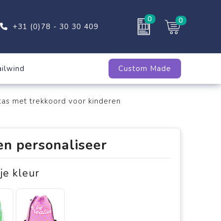
0
0
+31 (0)78 - 30 30 409
ailwind
Custom Made
as met trekkoord voor kinderen
en personaliseer
 je kleur