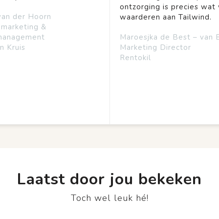
ontzorging is precies wat 
van der Hoorn
waarderen aan Tailwind.
emarketing &
management
Maroesjka de Best – van 
n Kruis
Marketing Director
Rentokil
Laatst door jou bekeken
Toch wel leuk hé!