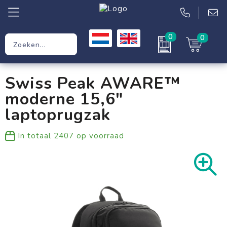
0
0
Relatiegeschenken
Swiss Peak AWARE™
Werkkleding
moderne 15,6"
Kleding
laptoprugzak
Tassen
In totaal
2407
op voorraad