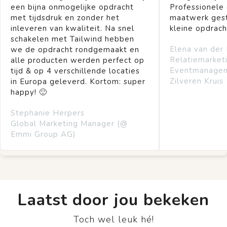
een bijna onmogelijke opdracht
Professionele
met tijdsdruk en zonder het
maatwerk gest
inleveren van kwaliteit. Na snel
kleine opdrach
schakelen met Tailwind hebben
Elena van der
we de opdracht rondgemaakt en
Relatiemarket
alle producten werden perfect op
Eventmanage
tijd & op 4 verschillende locaties
Zilveren Kruis
in Europa geleverd. Kortom: super
happy! 🙂
Stephanie Herpers
Global Marketing Manager (@
Emmi Group AG)
Laatst door jou bekeken
Toch wel leuk hé!