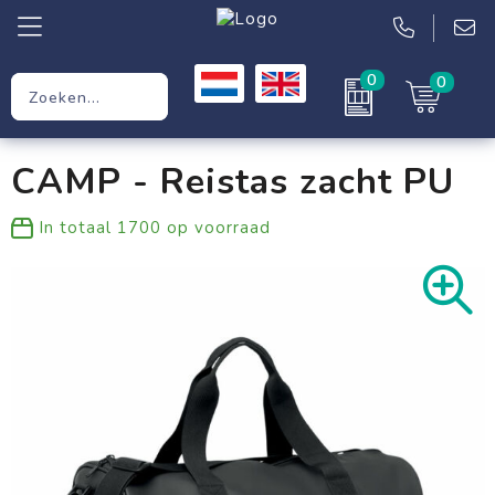
0
0
Relatiegeschenken
CAMP - Reistas zacht PU
Werkkleding
In totaal
1700
op voorraad
Kleding
Tassen