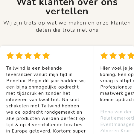
Wat klanten over ons
vertellen
Wij zijn trots op wat we maken en onze klanten
delen die trots met ons
Tailwind is een bekende
Hier voel je je
leverancier vanuit mijn tijd in
koning. Een op
Benelux. Begin dit jaar hadden wij
vraag is altijd 
een bijna onmogelijke opdracht
Professionele
met tijdsdruk en zonder het
maatwerk gest
inleveren van kwaliteit. Na snel
kleine opdrach
schakelen met Tailwind hebben
Elena van der
we de opdracht rondgemaakt en
Relatiemarket
alle producten werden perfect op
Eventmanage
tijd & op 4 verschillende locaties
Zilveren Kruis
in Europa geleverd. Kortom: super