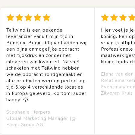
Tailwind is een bekende
Hier voel je je
leverancier vanuit mijn tijd in
koning. Een op
Benelux. Begin dit jaar hadden wij
vraag is altijd 
een bijna onmogelijke opdracht
Professionele
met tijdsdruk en zonder het
maatwerk gest
inleveren van kwaliteit. Na snel
kleine opdrach
schakelen met Tailwind hebben
Elena van der
we de opdracht rondgemaakt en
Relatiemarket
alle producten werden perfect op
Eventmanage
tijd & op 4 verschillende locaties
Zilveren Kruis
in Europa geleverd. Kortom: super
happy! 🙂
Stephanie Herpers
Global Marketing Manager (@
Emmi Group AG)