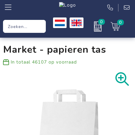
0
0
Relatiegeschenken
Market - papieren tas
Werkkleding
In totaal
46107
op voorraad
Kleding
Tassen