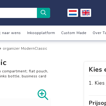
t naar wens
Inkoopplatform
Custom Made
Over T
organizer ModernClassic
ic
Kies 
n compartment; flat pouch,
inks bottle, business card
1. Kies
Prijs