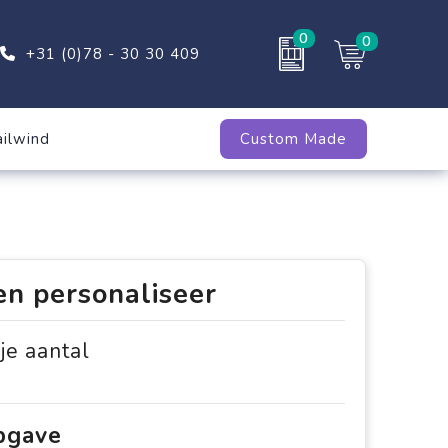
0
0
+31 (0)78 - 30 30 409
ailwind
Custom Made
en personaliseer
 je aantal
opgave