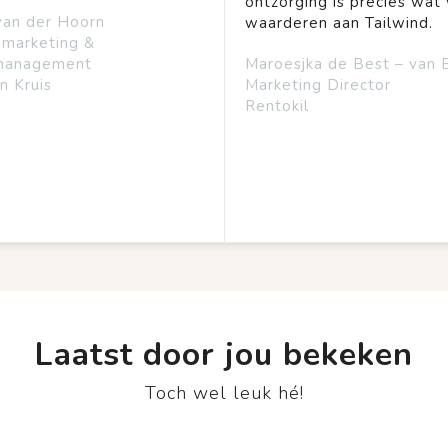
ontzorging is precies wat 
van der Hoorn
waarderen aan Tailwind.
emarketing &
management
Maroesjka de Best – van 
n Kruis
Marketing Director
Rentokil
Laatst door jou bekeken
Toch wel leuk hé!