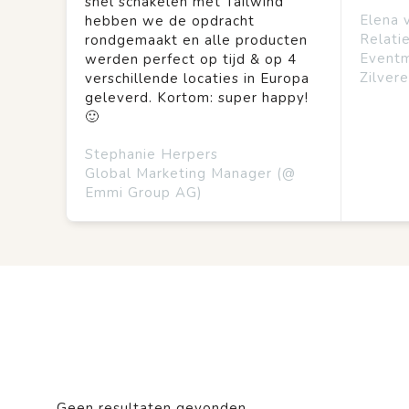
snel schakelen met Tailwind
Elena 
hebben we de opdracht
Relati
rondgemaakt en alle producten
Event
werden perfect op tijd & op 4
Zilvere
verschillende locaties in Europa
geleverd. Kortom: super happy!
🙂
Stephanie Herpers
Global Marketing Manager (@
Emmi Group AG)
Geen resultaten gevonden.