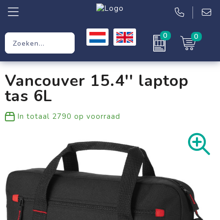
0
0
Relatiegeschenken
Vancouver 15.4'' laptop
Werkkleding
tas 6L
Kleding
In totaal
2790
op voorraad
Tassen