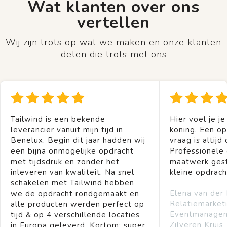
Wat klanten over ons
vertellen
Wij zijn trots op wat we maken en onze klanten
delen die trots met ons
Tailwind is een bekende
Hier voel je je
leverancier vanuit mijn tijd in
koning. Een op
Benelux. Begin dit jaar hadden wij
vraag is altijd 
een bijna onmogelijke opdracht
Professionele
met tijdsdruk en zonder het
maatwerk gest
inleveren van kwaliteit. Na snel
kleine opdrach
schakelen met Tailwind hebben
Elena van der
we de opdracht rondgemaakt en
Relatiemarket
alle producten werden perfect op
Eventmanage
tijd & op 4 verschillende locaties
Zilveren Kruis
in Europa geleverd. Kortom: super