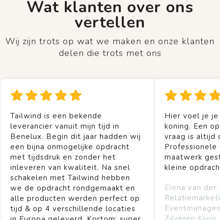
Wat klanten over ons
vertellen
Wij zijn trots op wat we maken en onze klanten
delen die trots met ons
Tailwind is een bekende
Hier voel je je
leverancier vanuit mijn tijd in
koning. Een op
Benelux. Begin dit jaar hadden wij
vraag is altijd 
een bijna onmogelijke opdracht
Professionele
met tijdsdruk en zonder het
maatwerk gest
inleveren van kwaliteit. Na snel
kleine opdrach
schakelen met Tailwind hebben
Elena van der
we de opdracht rondgemaakt en
Relatiemarket
alle producten werden perfect op
Eventmanage
tijd & op 4 verschillende locaties
Zilveren Kruis
in Europa geleverd. Kortom: super