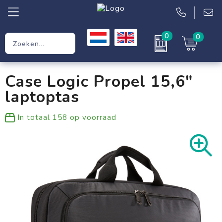
0
0
Relatiegeschenken
Case Logic Propel 15,6"
Werkkleding
laptoptas
Kleding
In totaal
158
op voorraad
Tassen