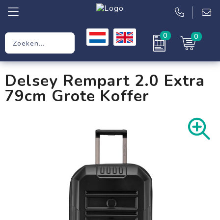
0
0
Relatiegeschenken
Delsey Rempart 2.0 Extra
Werkkleding
79cm Grote Koffer
Kleding
Tassen