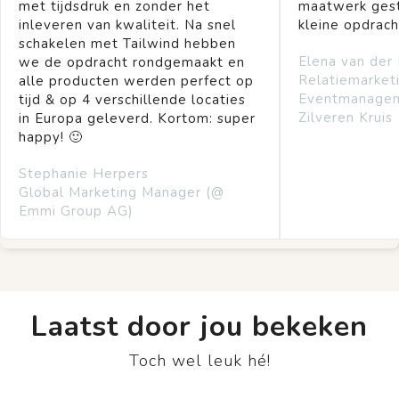
met tijdsdruk en zonder het
maatwerk gest
inleveren van kwaliteit. Na snel
kleine opdrach
schakelen met Tailwind hebben
Elena van der
we de opdracht rondgemaakt en
Relatiemarket
alle producten werden perfect op
Eventmanage
tijd & op 4 verschillende locaties
Zilveren Kruis
in Europa geleverd. Kortom: super
happy! 🙂
Stephanie Herpers
Global Marketing Manager (@
Emmi Group AG)
Laatst door jou bekeken
Toch wel leuk hé!