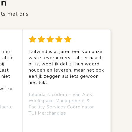
en
ots met ons
rtner
Tailwind is al jaren een van onze
 altijd
vaste leveranciers - als er haast
ij
bij is, weet ik dat zij hun woord
Last
houden en leveren, maar het ook
 niet
eerlijk zeggen als iets gewoon
niet lukt.
wij zo
Jolanda Nicodem – van Aalst
Workspace Management &
Baarle
Facility Services Coördinator
TUI Merchandise