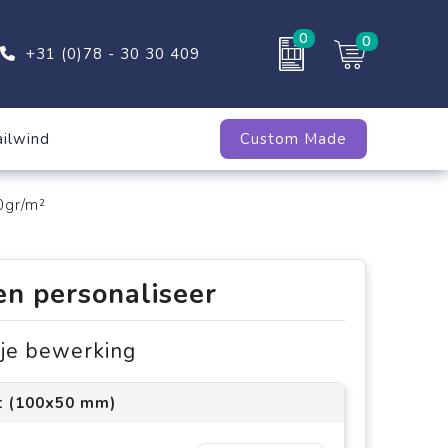
0
0
+31 (0)78 - 30 30 409
ailwind
Custom Made
0gr/m²
en personaliseer
s je bewerking
t (100x50 mm)