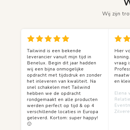
W
Wij zijn t
Tailwind is een bekende
Hier vo
leverancier vanuit mijn tijd in
koning
Benelux. Begin dit jaar hadden
vraag is
wij een bijna onmogelijke
Profes
opdracht met tijdsdruk en zonder
maatwe
het inleveren van kwaliteit. Na
en kle
snel schakelen met Tailwind
Elena 
hebben we de opdracht
Relati
rondgemaakt en alle producten
Event
werden perfect op tijd & op 4
Zilvere
verschillende locaties in Europa
geleverd. Kortom: super happy!
🙂