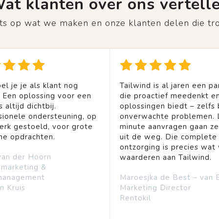
at klanten over ons vertell
rots op wat we maken en onze klanten delen die tr
el je je als klant nog
Tailwind is al jaren een pa
. Een oplossing voor een
die proactief meedenkt en
 altijd dichtbij.
oplossingen biedt – zelfs b
sionele ondersteuning, op
onverwachte problemen. 
rk gestoeld, voor grote
minute aanvragen gaan ze
ine opdrachten.
uit de weg. Die complete
ontzorging is precies wat 
van der Hoorn
waarderen aan Tailwind.
emarketing &
management
Maroesjka de Best – van 
n Kruis
Marketing Director
Rentokil