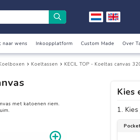
t naar wens
Inkoopplatform
Custom Made
Over T
 Koelboxen
Koeltassen
KECIL TOP - Koeltas canvas 32
anvas
Kies 
nvas met katoenen riem.
1. Kie
uim.
Pocke