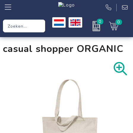
0
0
Relatiegeschenken
casual shopper ORGANIC
Werkkleding
Kleding
Tassen