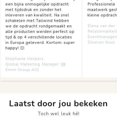
een bijna onmogelijke opdracht
Professionele
met tijdsdruk en zonder het
maatwerk gest
inleveren van kwaliteit. Na snel
kleine opdrach
schakelen met Tailwind hebben
Elena van der
we de opdracht rondgemaakt en
Relatiemarket
alle producten werden perfect op
Eventmanage
tijd & op 4 verschillende locaties
Zilveren Kruis
in Europa geleverd. Kortom: super
happy! 🙂
Stephanie Herpers
Global Marketing Manager (@
Emmi Group AG)
Laatst door jou bekeken
Toch wel leuk hé!