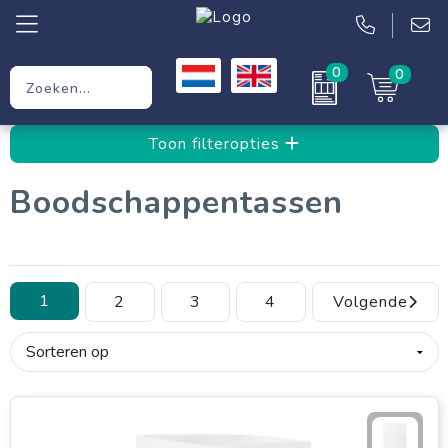
0
0
Relatiegeschenken
Toon filteropties
Werkkleding
Boodschappentassen
Kleding
Tassen
1
2
3
4
Volgende