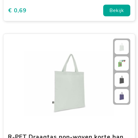
€ 0,69
Bekijk
R-PET Draagtas non-woven korte handvatten 38 x 42cm 75g/m²