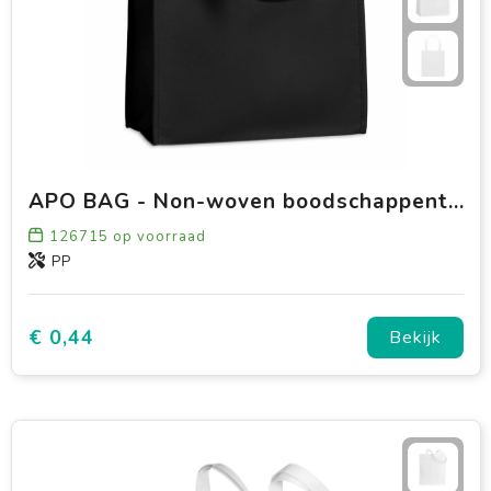
APO BAG - Non-woven boodschappentas
126715
op voorraad
PP
€ 0,44
Bekijk