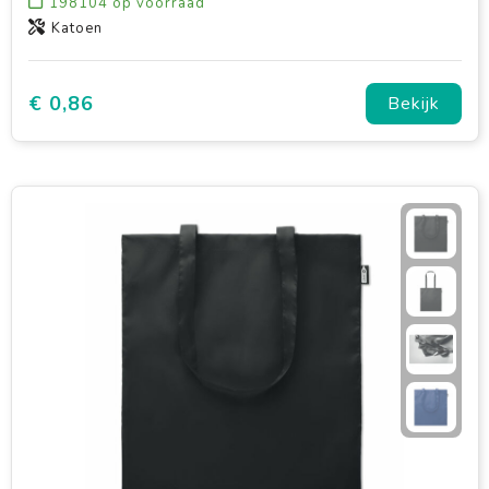
198104
op voorraad
Katoen
€ 0,86
Bekijk