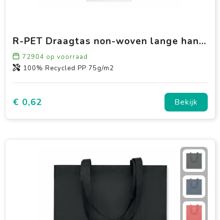
R-PET Draagtas non-woven lange handvatten 38 x 42cm 75g/m²
72904
op voorraad
100% Recycled PP 75g/m2
€ 0,62
Bekijk