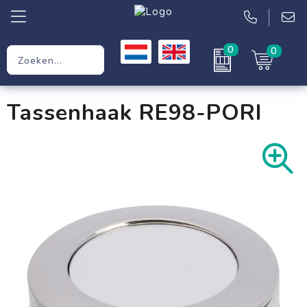
0
0
Relatiegeschenken
Tassenhaak RE98-PORI
Werkkleding
Kleding
Tassen