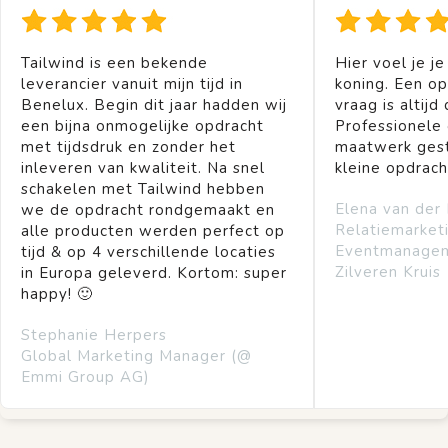
Tailwind is een bekende
Hier voel je je
leverancier vanuit mijn tijd in
koning. Een op
Benelux. Begin dit jaar hadden wij
vraag is altijd 
een bijna onmogelijke opdracht
Professionele
met tijdsdruk en zonder het
maatwerk gest
inleveren van kwaliteit. Na snel
kleine opdrach
schakelen met Tailwind hebben
Elena van der
we de opdracht rondgemaakt en
Relatiemarket
alle producten werden perfect op
Eventmanage
tijd & op 4 verschillende locaties
Zilveren Kruis
in Europa geleverd. Kortom: super
happy! 🙂
Stephanie Herpers
Global Marketing Manager (@
Emmi Group AG)