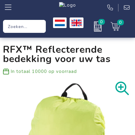
0
0
Relatiegeschenken
RFX™ Reflecterende
Werkkleding
bedekking voor uw tas
Kleding
In totaal
10000
op voorraad
Tassen