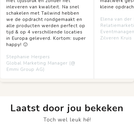
met tijdsdruk en zonder het
maatwerk gest
inleveren van kwaliteit. Na snel
kleine opdrach
schakelen met Tailwind hebben
Elena van der
we de opdracht rondgemaakt en
Relatiemarket
alle producten werden perfect op
Eventmanage
tijd & op 4 verschillende locaties
Zilveren Kruis
in Europa geleverd. Kortom: super
happy! 🙂
Stephanie Herpers
Global Marketing Manager (@
Emmi Group AG)
Laatst door jou bekeken
Toch wel leuk hé!