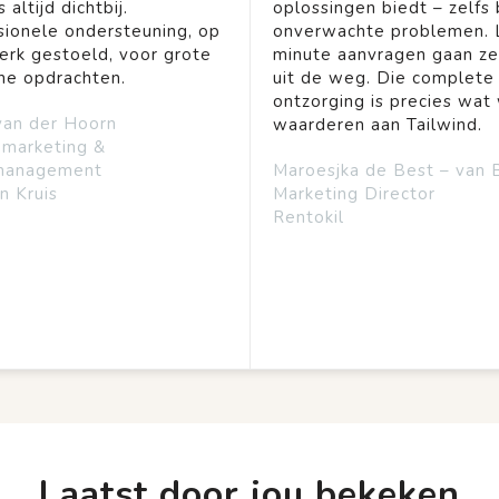
 altijd dichtbij.
oplossingen biedt – zelfs b
sionele ondersteuning, op
onverwachte problemen. 
rk gestoeld, voor grote
minute aanvragen gaan ze
ine opdrachten.
uit de weg. Die complete
ontzorging is precies wat 
van der Hoorn
waarderen aan Tailwind.
emarketing &
management
Maroesjka de Best – van 
n Kruis
Marketing Director
Rentokil
Laatst door jou bekeken