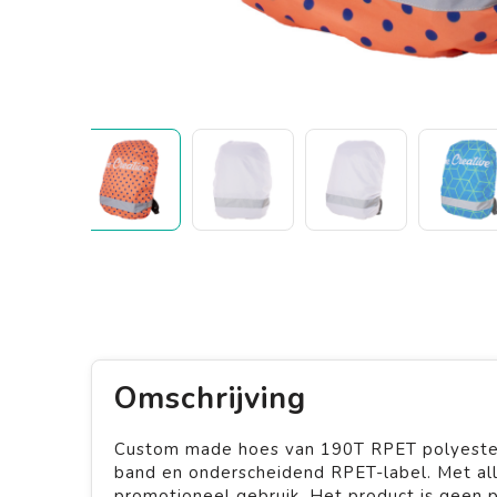
Omschrijving
Custom made hoes van 190T RPET polyester 
band en onderscheidend RPET-label. Met all
promotioneel gebruik. Het product is geen 