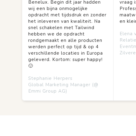
Benelux. Begin dit jaar hadden
vraag is
wij een bijna onmogelijke
Profes
opdracht met tijdsdruk en zonder
maatwe
het inleveren van kwaliteit. Na
en kle
snel schakelen met Tailwind
Elena 
hebben we de opdracht
Relati
rondgemaakt en alle producten
Event
werden perfect op tijd & op 4
Zilvere
verschillende locaties in Europa
geleverd. Kortom: super happy!
🙂
Stephanie Herpers
Global Marketing Manager (@
Emmi Group AG)