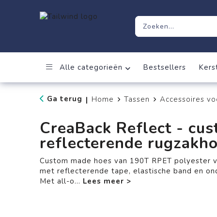
Alle categorieën
Bestsellers
Kers
Ga terug
Home
Tassen
Accessoires vo
|
CreaBack Reflect - cu
reflecterende rugzakh
Custom made hoes van 190T RPET polyester v
met reflecterende tape, elastische band en o
Met all-o
...