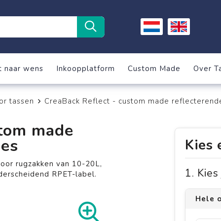
t naar wens
Inkoopplatform
Custom Made
Over T
or tassen
CreaBack Reflect - custom made reflecterend
stom made
oes
Kies 
oor rugzakken van 10-20L,
1. Kie
nderscheidend RPET-label.
Hele o