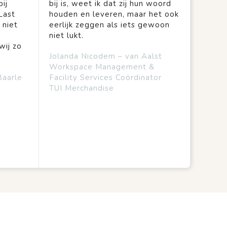
ij
bij is, weet ik dat zij hun woord
Last
houden en leveren, maar het ook
 niet
eerlijk zeggen als iets gewoon
niet lukt.
wij zo
Jolanda Nicodem – van Aalst
Workspace Management &
Baarle
Facility Services Coördinator
TUI Merchandise