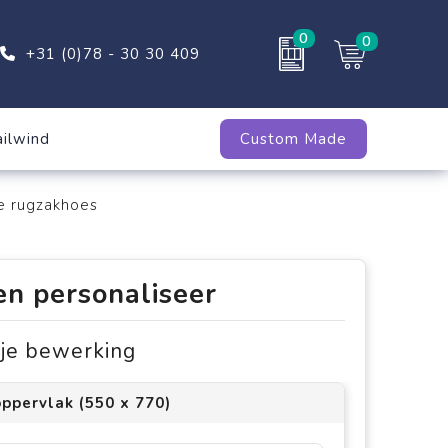
0
0
+31 (0)78 - 30 30 409
ailwind
Custom Made
e rugzakhoes
en personaliseer
s je bewerking
ppervlak (550 x 770)