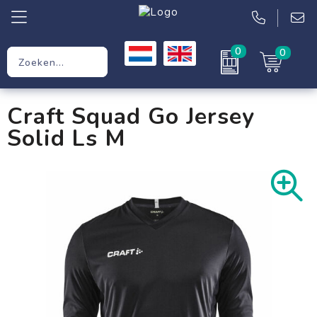
0
0
Relatiegeschenken
Craft Squad Go Jersey
Werkkleding
Solid Ls M
Kleding
Tassen