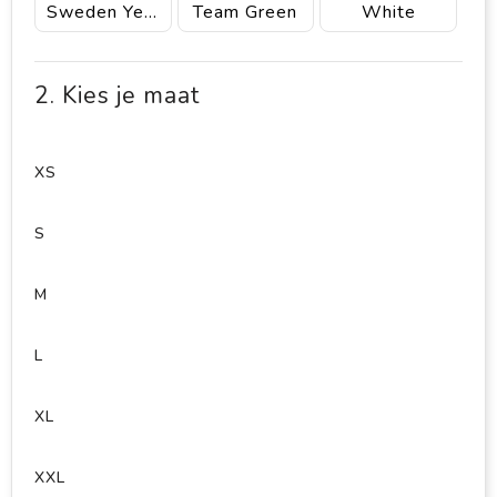
Sweden Yellow
Team Green
White
2. Kies je maat
XS
S
M
L
XL
XXL