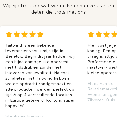
Wij zijn trots op wat we maken en onze klanten
delen die trots met ons
Tailwind is een bekende
Hier voel je je
leverancier vanuit mijn tijd in
koning. Een op
Benelux. Begin dit jaar hadden wij
vraag is altijd 
een bijna onmogelijke opdracht
Professionele
met tijdsdruk en zonder het
maatwerk gest
inleveren van kwaliteit. Na snel
kleine opdrach
schakelen met Tailwind hebben
Elena van der
we de opdracht rondgemaakt en
Relatiemarket
alle producten werden perfect op
Eventmanage
tijd & op 4 verschillende locaties
Zilveren Kruis
in Europa geleverd. Kortom: super
happy! 🙂
Stephanie Herpers