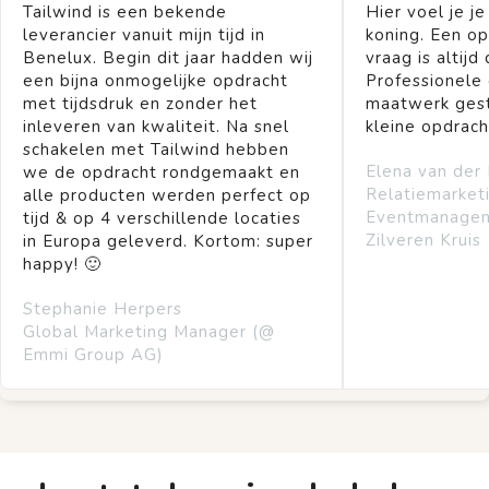
Tailwind is een bekende
Hier voel je je
leverancier vanuit mijn tijd in
koning. Een op
Benelux. Begin dit jaar hadden wij
vraag is altijd 
een bijna onmogelijke opdracht
Professionele
met tijdsdruk en zonder het
maatwerk gest
inleveren van kwaliteit. Na snel
kleine opdrach
schakelen met Tailwind hebben
Elena van der
we de opdracht rondgemaakt en
Relatiemarket
alle producten werden perfect op
Eventmanage
tijd & op 4 verschillende locaties
Zilveren Kruis
in Europa geleverd. Kortom: super
happy! 🙂
Stephanie Herpers
Global Marketing Manager (@
Emmi Group AG)