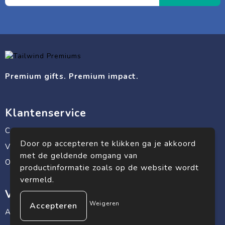
Premium gifts. Premium impact.
Klantenservice
Contact
Door op accepteren te klikken ga je akkoord
Veelgestelde vragen
met de geldende omgang van
Over ons
productinformatie zoals op de website wordt
vermeld.
Veilig winkelen
Weigeren
Algemene voorwaarden