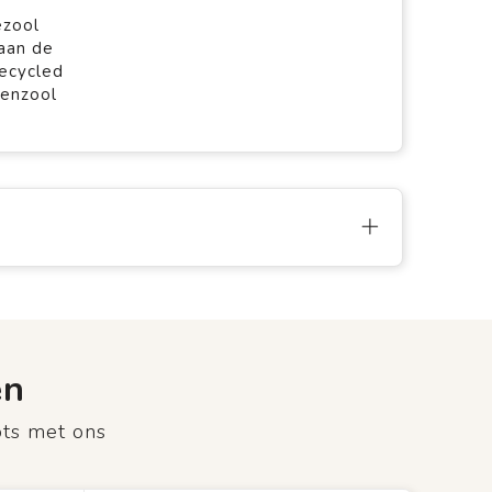
ezool
aan de
ecycled
nenzool
en
ots met ons