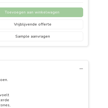
Toevoegen aan winkelwagen
Vrijblijvende offerte
Sample aanvragen
hoen.
voelt
terde
zones,