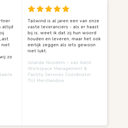
rtner
Tailwind is al jaren een van onze
 altijd
vaste leveranciers - als er haast
ij
bij is, weet ik dat zij hun woord
Last
houden en leveren, maar het ook
 niet
eerlijk zeggen als iets gewoon
niet lukt.
wij zo
Jolanda Nicodem – van Aalst
Workspace Management &
Baarle
Facility Services Coördinator
TUI Merchandise