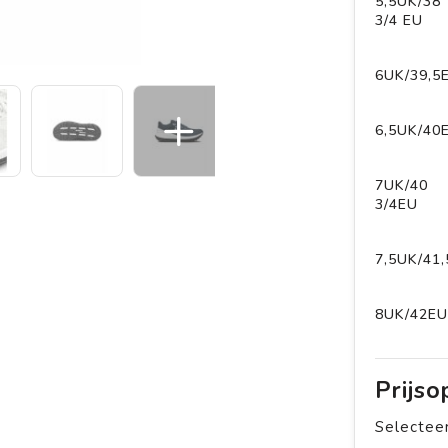
5,5UK/38
3/4 EU
6UK/39,5
6,5UK/40
7UK/40
3/4EU
7,5UK/41
8UK/42EU
Prijs
Selecteer