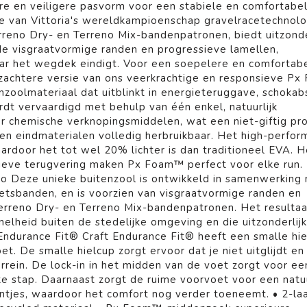
ere en veiligere pasvorm voor een stabiele en comfortabel
ie van Vittoria's wereldkampioenschap gravelracetechnolo
rreno Dry- en Terreno Mix-bandenpatronen, biedt uitzonde
 de visgraatvormige randen en progressieve lamellen,
ar het wegdek eindigt. Voor een soepelere en comfortab
 zachtere versie van ons veerkrachtige en responsieve P
zoolmateriaal dat uitblinkt in energieteruggave, schokab
ordt vervaardigd met behulp van één enkel, natuurlijk
 chemische verknopingsmiddelen, wat een niet-giftig pr
en eindmaterialen volledig herbruikbaar. Het high-perfo
rdoor het tot wel 20% lichter is dan traditioneel EVA. H
ieve terugvering maken Px Foam™ perfect voor elke run.
eno Deze unieke buitenzool is ontwikkeld in samenwerking
ietsbanden, en is voorzien van visgraatvormige randen en
erreno Dry- en Terreno Mix-bandenpatronen. Het resultaa
elheid buiten de stedelijke omgeving en die uitzonderlijk
 Endurance Fit® Craft Endurance Fit® heeft een smalle hie
. De smalle hielcup zorgt ervoor dat je niet uitglijdt en
rrein. De lock-in in het midden van de voet zorgt voor ee
e stap. Daarnaast zorgt de ruime voorvoet voor een natuu
jes, waardoor het comfort nog verder toeneemt. • 2-la