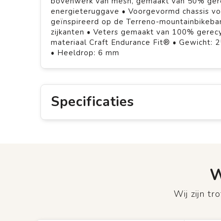
bovenwerk van mesh, gemaakt van 50% gere
energieteruggave • Voorgevormd chassis voo
geïnspireerd op de Terreno-mountainbikeba
zijkanten • Veters gemaakt van 100% gerec
materiaal Craft Endurance Fit® • Gewicht: 
• Heeldrop: 6 mm
Specificaties
W
Wij zijn t