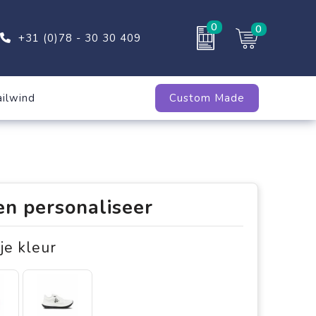
0
0
+31 (0)78 - 30 30 409
ailwind
Custom Made
en personaliseer
 je kleur