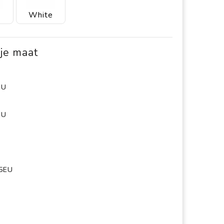
White
 je maat
EU
EU
,5EU