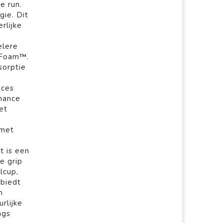
e run.
gie. Dit
rlijke
elere
x Foam™.
sorptie
oces
rmance
et
 met
t is een
e grip
lcup,
 biedt
n
rlijke
ags