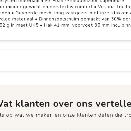
cycled materiaal • Px Foam™-middenzool: superieure
r minder gewicht en eersteklas comfort • Vittoria-tracti
nden • Gevoerde mesh-tong vastgezet met inzetstukken 
ycled materiaal • Binnenzoolschuim gemaakt van 30% ger
252 g in maat UK5 • Hak 41 mm, voorvoet 35 mm incl. bin
at klanten over ons vertell
rots op wat we maken en onze klanten delen die tr