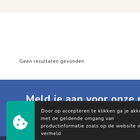
Geen resultaten gevonden.
Meld je aan voor onze 
Schrijf je in voor onze nieuwsbrief en mis noo
Door op accepteren te klikken ga je ak
updates.
met de geldende omgang van
productinformatie zoals op de website 
vermeld.