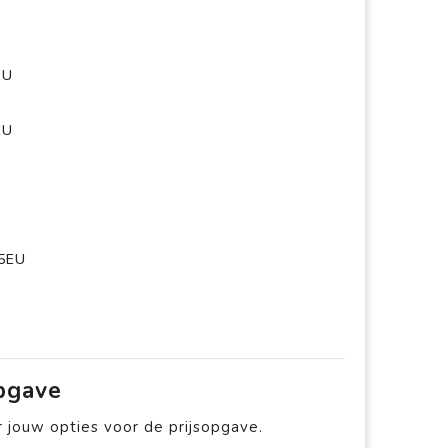
EU
EU
,5EU
opgave
 jouw opties voor de prijsopgave.