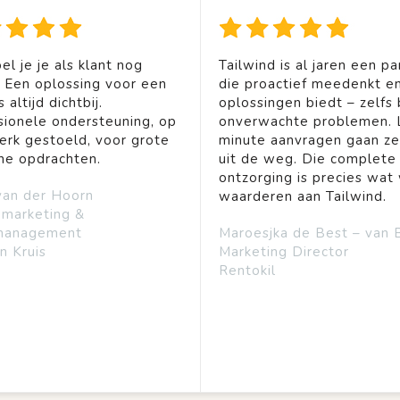
el je je als klant nog
Tailwind is al jaren een pa
. Een oplossing voor een
die proactief meedenkt en
 altijd dichtbij.
oplossingen biedt – zelfs b
sionele ondersteuning, op
onverwachte problemen. 
rk gestoeld, voor grote
minute aanvragen gaan ze
ine opdrachten.
uit de weg. Die complete
ontzorging is precies wat 
van der Hoorn
waarderen aan Tailwind.
emarketing &
management
Maroesjka de Best – van 
n Kruis
Marketing Director
Rentokil