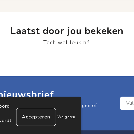
Laatst door jou bekeken
Toch wel leuk hé!
nieuwsbrief
it meer één van onze leuke aanbiedingen of
koord
Weigeren
wordt