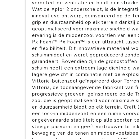
verbetert de ventilatie en biedt een strakk
Wat de Xplor 2 onderscheidt, is de integrat
innovatieve ontwerp, geïnspireerd op de Te
grip en duurzaamheid op elk terrein dankzij
geoptimaliseerd voor maximale snelheid wa
ervaring is de middenzool voorzien van een
Px Foam™ Px Foam™ is een ultralicht tussen
en flexibiliteit. Dit innovatieve materiaal w
schuimmiddel en wordt geproduceerd zonder
garandeert. Bovendien zijn de grondstoffen 
schuim heeft een extreem lage dichtheid waa
lagere gewicht in combinatie met de explos
Vittoria-buitenzool geïnspireerd door Terr
Vittoria, de toonaangevende fabrikant van f
progressieve groeven, geïnspireerd op de T
zool die is geoptimaliseerd voor maximale sn
en duurzaamheid biedt op elk terrein. Craft
een lock-in middenvoet en een ruime voorvoet
ongeëvenaarde stabiliteit op alle soorten te
stevige pasvorm en geeft vertrouwen bij elk
beweging van de tenen en middenvoetsbeent