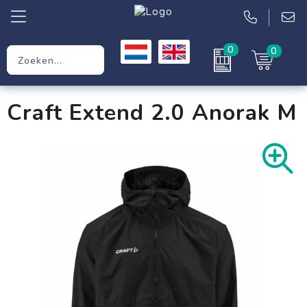
0
0
Relatiegeschenken
Craft Extend 2.0 Anorak M
Werkkleding
Kleding
Tassen