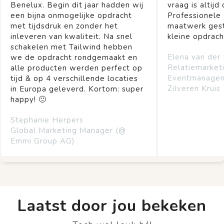
Benelux. Begin dit jaar hadden wij
vraag is altijd 
een bijna onmogelijke opdracht
Professionele
met tijdsdruk en zonder het
maatwerk gest
inleveren van kwaliteit. Na snel
kleine opdrach
schakelen met Tailwind hebben
Elena van der
we de opdracht rondgemaakt en
Relatiemarket
alle producten werden perfect op
Eventmanage
tijd & op 4 verschillende locaties
Zilveren Kruis
in Europa geleverd. Kortom: super
happy! 🙂
Stephanie Herpers
Global Marketing Manager (@
Emmi Group AG)
Laatst door jou bekeken