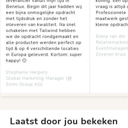
leverancier vanuit mijn tijd in
koning. Een op
Benelux. Begin dit jaar hadden wij
vraag is altijd 
een bijna onmogelijke opdracht
Professionele
met tijdsdruk en zonder het
maatwerk gest
inleveren van kwaliteit. Na snel
kleine opdrach
schakelen met Tailwind hebben
Elena van der
we de opdracht rondgemaakt en
Relatiemarket
alle producten werden perfect op
Eventmanage
tijd & op 4 verschillende locaties
Zilveren Kruis
in Europa geleverd. Kortom: super
happy! 🙂
Stephanie Herpers
Global Marketing Manager (@
Emmi Group AG)
Laatst door jou bekeken