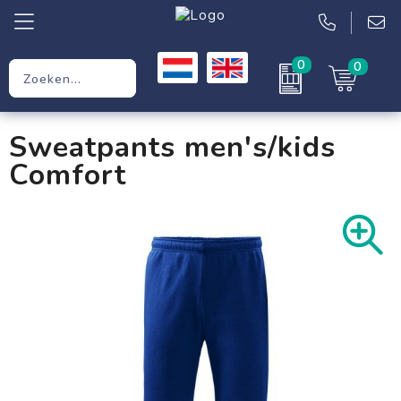
0
0
Relatiegeschenken
Sweatpants men's/kids
Werkkleding
Comfort
Kleding
Tassen