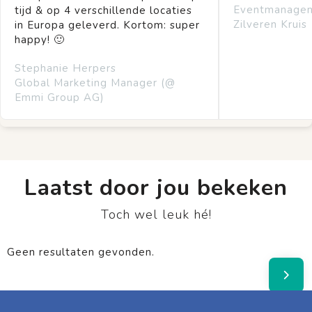
Eventmanage
tijd & op 4 verschillende locaties
Zilveren Kruis
in Europa geleverd. Kortom: super
happy! 🙂
Stephanie Herpers
Global Marketing Manager (@
Emmi Group AG)
Laatst door jou bekeken
Toch wel leuk hé!
Geen resultaten gevonden.