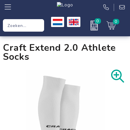
0
0
Relatiegeschenken
Craft Extend 2.0 Athlete
Werkkleding
Socks
Kleding
Tassen