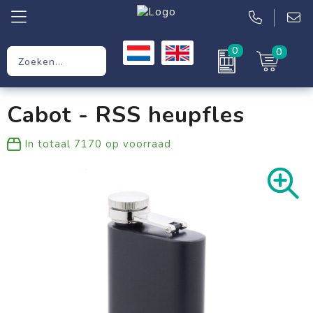
0
0
Relatiegeschenken
Cabot - RSS heupfles
Werkkleding
In totaal
7170
op voorraad
Kleding
Tassen