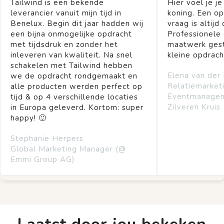
Tailwind is een bekende
Hier voel je je
leverancier vanuit mijn tijd in
koning. Een op
Benelux. Begin dit jaar hadden wij
vraag is altijd 
een bijna onmogelijke opdracht
Professionele
met tijdsdruk en zonder het
maatwerk gest
inleveren van kwaliteit. Na snel
kleine opdrach
schakelen met Tailwind hebben
Elena van der
we de opdracht rondgemaakt en
Relatiemarket
alle producten werden perfect op
Eventmanage
tijd & op 4 verschillende locaties
Zilveren Kruis
in Europa geleverd. Kortom: super
happy! 🙂
Stephanie Herpers
Global Marketing Manager (@
Emmi Group AG)