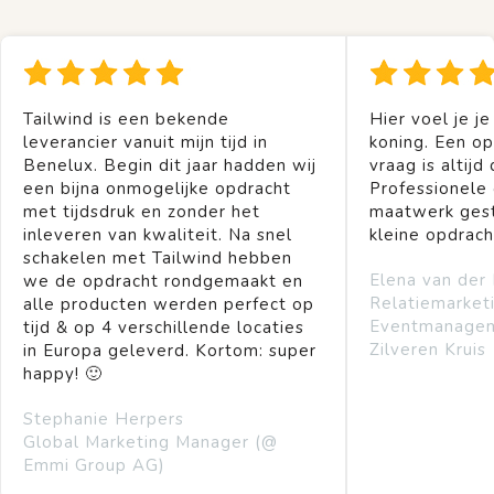
Tailwind is een bekende
Hier voel je je
leverancier vanuit mijn tijd in
koning. Een op
Benelux. Begin dit jaar hadden wij
vraag is altijd 
een bijna onmogelijke opdracht
Professionele
met tijdsdruk en zonder het
maatwerk gest
inleveren van kwaliteit. Na snel
kleine opdrach
schakelen met Tailwind hebben
Elena van der
we de opdracht rondgemaakt en
Relatiemarket
alle producten werden perfect op
Eventmanage
tijd & op 4 verschillende locaties
Zilveren Kruis
in Europa geleverd. Kortom: super
happy! 🙂
Stephanie Herpers
Global Marketing Manager (@
Emmi Group AG)