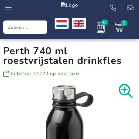
0
0
Relatiegeschenken
Perth 740 ml
Werkkleding
roestvrijstalen drinkfles
Kleding
In totaal
14223
op voorraad
Tassen