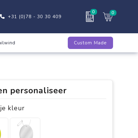
0
0
+31 (0)78 - 30 30 409
ailwind
Custom Made
en personaliseer
 je kleur