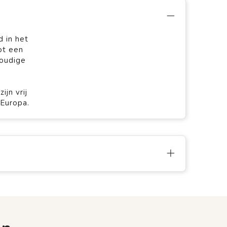
 in het
ot een
voudige
jn vrij
 Europa.