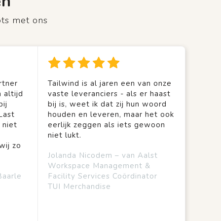
en
ots met ons
rtner
Tailwind is al jaren een van onze
 altijd
vaste leveranciers - als er haast
ij
bij is, weet ik dat zij hun woord
Last
houden en leveren, maar het ook
 niet
eerlijk zeggen als iets gewoon
niet lukt.
wij zo
Jolanda Nicodem – van Aalst
Workspace Management &
Baarle
Facility Services Coördinator
TUI Merchandise