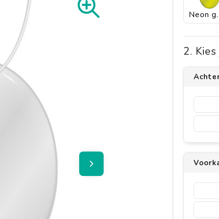
Neon
2. Kie
Achte
Voork