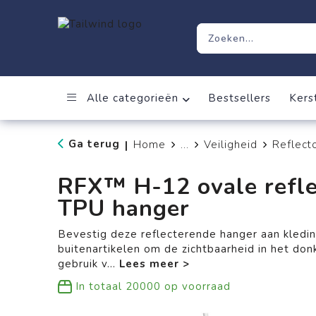
Alle categorieën
Bestsellers
Kers
Ga terug
Home
...
Veiligheid
Reflect
|
RFX™ H-12 ovale refle
TPU hanger
Bevestig deze reflecterende hanger aan kledin
buitenartikelen om de zichtbaarheid in het don
gebruik v
...
In totaal
20000
op voorraad