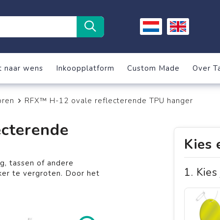
t naar wens
Inkoopplatform
Custom Made
Over T
oren
RFX™ H-12 ovale reflecterende TPU hanger
cterende
Kies 
g, tassen of andere
1. Kies
ker te vergroten. Door het