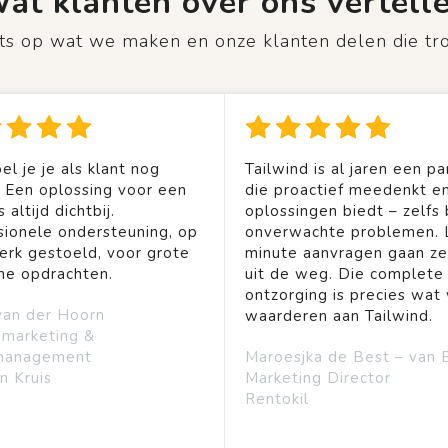
at klanten over ons vertell
rots op wat we maken en onze klanten delen die tr
el je je als klant nog
Tailwind is al jaren een pa
. Een oplossing voor een
die proactief meedenkt en
 altijd dichtbij.
oplossingen biedt – zelfs b
sionele ondersteuning, op
onverwachte problemen. 
rk gestoeld, voor grote
minute aanvragen gaan ze
ine opdrachten.
uit de weg. Die complete
ontzorging is precies wat 
van der Hoorn
waarderen aan Tailwind.
emarketing &
management
Maroesjka de Best – van 
n Kruis
Marketing Director
Rentokil