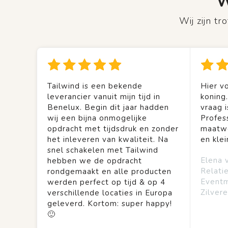
W
Wij zijn t
Tailwind is een bekende
Hier vo
leverancier vanuit mijn tijd in
koning
Benelux. Begin dit jaar hadden
vraag is
wij een bijna onmogelijke
Profes
opdracht met tijdsdruk en zonder
maatwe
het inleveren van kwaliteit. Na
en kle
snel schakelen met Tailwind
Elena 
hebben we de opdracht
Relati
rondgemaakt en alle producten
Event
werden perfect op tijd & op 4
Zilvere
verschillende locaties in Europa
geleverd. Kortom: super happy!
🙂