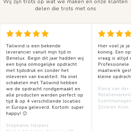
Wij zijn trots op wat we maken en onze klanten
delen die trots met ons
Tailwind is een bekende
Hier voel je je
leverancier vanuit mijn tijd in
koning. Een op
Benelux. Begin dit jaar hadden wij
vraag is altijd 
een bijna onmogelijke opdracht
Professionele
met tijdsdruk en zonder het
maatwerk gest
inleveren van kwaliteit. Na snel
kleine opdrach
schakelen met Tailwind hebben
Elena van der
we de opdracht rondgemaakt en
Relatiemarket
alle producten werden perfect op
Eventmanage
tijd & op 4 verschillende locaties
Zilveren Kruis
in Europa geleverd. Kortom: super
happy! 🙂
Stephanie Herpers