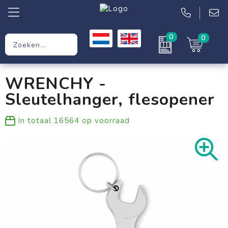
0
0
Relatiegeschenken
WRENCHY -
Werkkleding
Sleutelhanger, flesopener
Kleding
In totaal
16564
op voorraad
Tassen