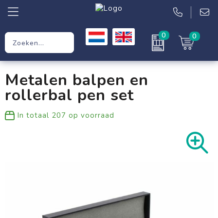
0
0
Relatiegeschenken
Metalen balpen en
Werkkleding
rollerbal pen set
Kleding
In totaal
207
op voorraad
Tassen