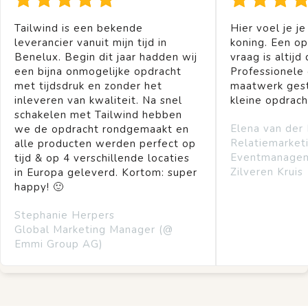
Tailwind is een bekende
Hier voel je je
leverancier vanuit mijn tijd in
koning. Een op
Benelux. Begin dit jaar hadden wij
vraag is altijd 
een bijna onmogelijke opdracht
Professionele
met tijdsdruk en zonder het
maatwerk gest
inleveren van kwaliteit. Na snel
kleine opdrach
schakelen met Tailwind hebben
Elena van der
we de opdracht rondgemaakt en
Relatiemarket
alle producten werden perfect op
Eventmanage
tijd & op 4 verschillende locaties
Zilveren Kruis
in Europa geleverd. Kortom: super
happy! 🙂
Stephanie Herpers
Global Marketing Manager (@
Emmi Group AG)