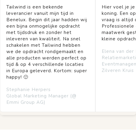
Tailwind is een bekende
Hier voel je je
leverancier vanuit mijn tijd in
koning. Een op
Benelux. Begin dit jaar hadden wij
vraag is altijd 
een bijna onmogelijke opdracht
Professionele
met tijdsdruk en zonder het
maatwerk gest
inleveren van kwaliteit. Na snel
kleine opdrach
schakelen met Tailwind hebben
Elena van der
we de opdracht rondgemaakt en
Relatiemarket
alle producten werden perfect op
Eventmanage
tijd & op 4 verschillende locaties
Zilveren Kruis
in Europa geleverd. Kortom: super
happy! 🙂
Stephanie Herpers
Global Marketing Manager (@
Emmi Group AG)