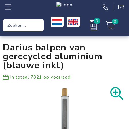
0
0
Relatiegeschenken
Darius balpen van
Werkkleding
gerecycled aluminium
Kleding
(blauwe inkt)
Tassen
In totaal
7821
op voorraad