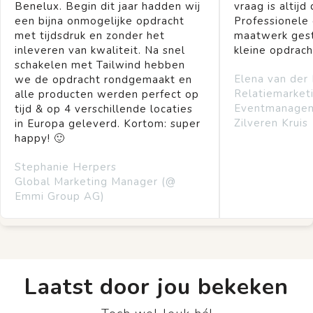
Benelux. Begin dit jaar hadden wij
vraag is altijd 
een bijna onmogelijke opdracht
Professionele
met tijdsdruk en zonder het
maatwerk gest
inleveren van kwaliteit. Na snel
kleine opdrach
schakelen met Tailwind hebben
Elena van der
we de opdracht rondgemaakt en
Relatiemarket
alle producten werden perfect op
Eventmanage
tijd & op 4 verschillende locaties
Zilveren Kruis
in Europa geleverd. Kortom: super
happy! 🙂
Stephanie Herpers
Global Marketing Manager (@
Emmi Group AG)
Laatst door jou bekeken