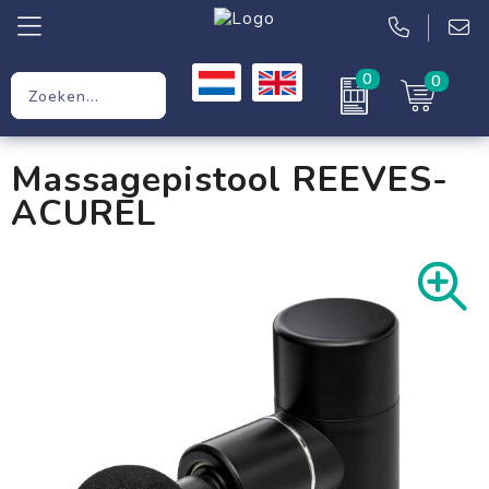
0
0
Relatiegeschenken
Massagepistool REEVES-
Werkkleding
ACUREL
Kleding
Tassen