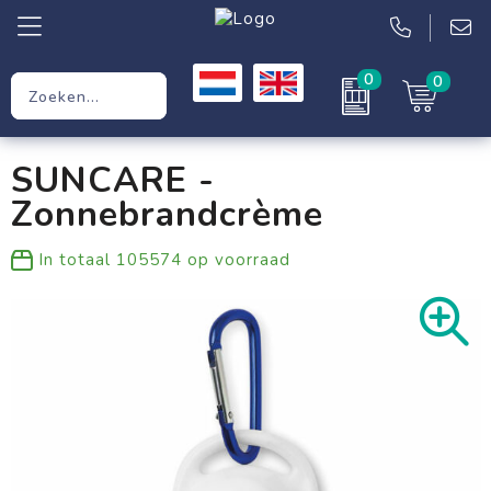
0
0
Relatiegeschenken
SUNCARE -
Werkkleding
Zonnebrandcrème
Kleding
In totaal
105574
op voorraad
Tassen