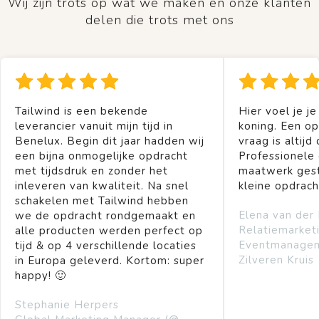
Wij zijn trots op wat we maken en onze klanten
delen die trots met ons
Tailwind is een bekende
Hier voel je je
leverancier vanuit mijn tijd in
koning. Een op
Benelux. Begin dit jaar hadden wij
vraag is altijd 
een bijna onmogelijke opdracht
Professionele
met tijdsdruk en zonder het
maatwerk gest
inleveren van kwaliteit. Na snel
kleine opdrach
schakelen met Tailwind hebben
Elena van der
we de opdracht rondgemaakt en
Relatiemarket
alle producten werden perfect op
Eventmanage
tijd & op 4 verschillende locaties
Zilveren Kruis
in Europa geleverd. Kortom: super
happy! 🙂
Stephanie Herpers