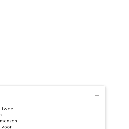
t twee
n
e mensen
n voor