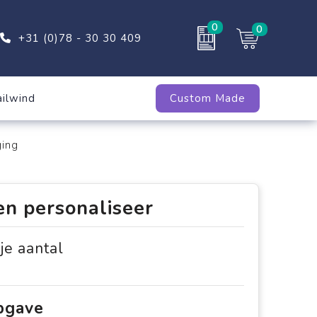
0
0
+31 (0)78 - 30 30 409
ailwind
Custom Made
ging
en personaliseer
 je aantal
opgave