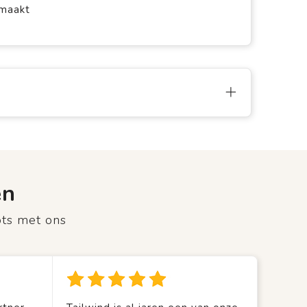
emaakt
en
ots met ons