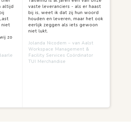
rtner
Tailwind is al jaren een van onze
 altijd
vaste leveranciers - als er haast
ij
bij is, weet ik dat zij hun woord
Last
houden en leveren, maar het ook
 niet
eerlijk zeggen als iets gewoon
niet lukt.
wij zo
Jolanda Nicodem – van Aalst
Workspace Management &
Baarle
Facility Services Coördinator
TUI Merchandise