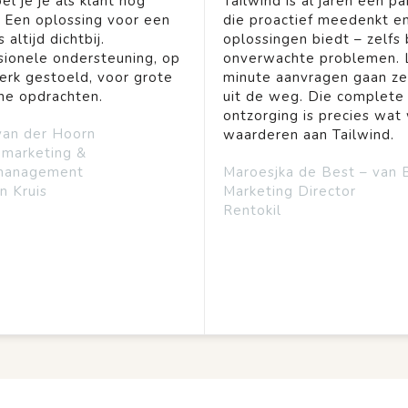
el je je als klant nog
Tailwind is al jaren een pa
. Een oplossing voor een
die proactief meedenkt en
 altijd dichtbij.
oplossingen biedt – zelfs b
sionele ondersteuning, op
onverwachte problemen. 
rk gestoeld, voor grote
minute aanvragen gaan ze
ine opdrachten.
uit de weg. Die complete
ontzorging is precies wat 
van der Hoorn
waarderen aan Tailwind.
emarketing &
management
Maroesjka de Best – van 
n Kruis
Marketing Director
Rentokil