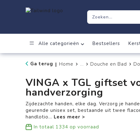
Alle categorieën
Bestsellers
Kers
Ga terug
Home
...
Douche en Bad
Do
|
VINGA x TGL giftset v
handverzorging
Zijdezachte handen, elke dag. Verzorg je hande
geurende unisex set, bestaande uit twee flac
handlotio
...
In totaal
1334
op voorraad