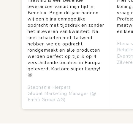
Tailwind is een bekende
Hier vo
leverancier vanuit mijn tijd in
koning
Benelux. Begin dit jaar hadden
vraag is
wij een bijna onmogelijke
Profes
opdracht met tijdsdruk en zonder
maatwe
het inleveren van kwaliteit. Na
en kle
snel schakelen met Tailwind
Elena 
hebben we de opdracht
Relati
rondgemaakt en alle producten
Event
werden perfect op tijd & op 4
Zilvere
verschillende locaties in Europa
geleverd. Kortom: super happy!
🙂
Stephanie Herpers
Global Marketing Manager (@
Emmi Group AG)