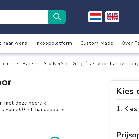
t naar wens
Inkoopplatform
Custom Made
Over T
uche- en Badsets
VINGA x TGL giftset voor handverzor
oor
Kies 
n met deze heerlijk
1. Kies
ons van 200 ml: handzeep en
Prijs