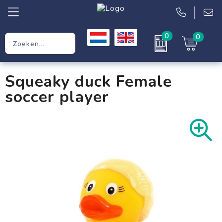
0
0
Relatiegeschenken
Squeaky duck Female
Werkkleding
soccer player
Kleding
Tassen