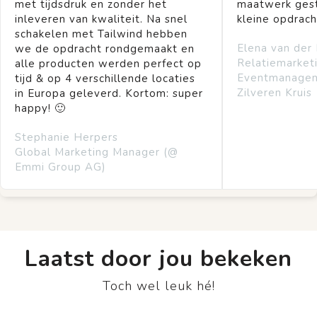
met tijdsdruk en zonder het
maatwerk gest
inleveren van kwaliteit. Na snel
kleine opdrach
schakelen met Tailwind hebben
Elena van der
we de opdracht rondgemaakt en
Relatiemarket
alle producten werden perfect op
Eventmanage
tijd & op 4 verschillende locaties
Zilveren Kruis
in Europa geleverd. Kortom: super
happy! 🙂
Stephanie Herpers
Global Marketing Manager (@
Emmi Group AG)
Laatst door jou bekeken
Toch wel leuk hé!