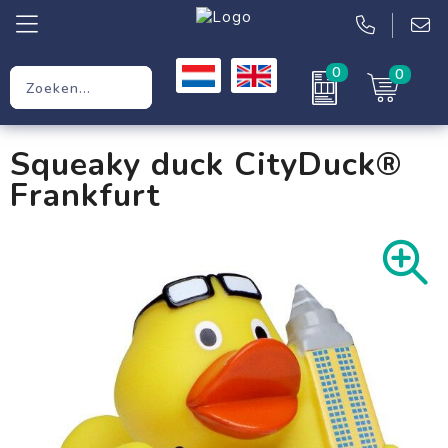
0
0
Relatiegeschenken
Squeaky duck CityDuck®
Werkkleding
Frankfurt
Kleding
Tassen