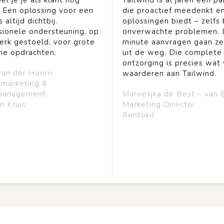
el je je als klant nog
Tailwind is al jaren een pa
. Een oplossing voor een
die proactief meedenkt en
 altijd dichtbij.
oplossingen biedt – zelfs b
sionele ondersteuning, op
onverwachte problemen. 
rk gestoeld, voor grote
minute aanvragen gaan ze
ine opdrachten.
uit de weg. Die complete
ontzorging is precies wat 
van der Hoorn
waarderen aan Tailwind.
emarketing &
management
Maroesjka de Best – van 
n Kruis
Marketing Director
Rentokil