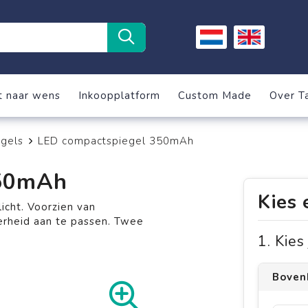
t naar wens
Inkoopplatform
Custom Made
Over T
gels
LED compactspiegel 350mAh
350mAh
Kies 
cht. Voorzien van
derheid aan te passen. Twee
1. Kie
Boven