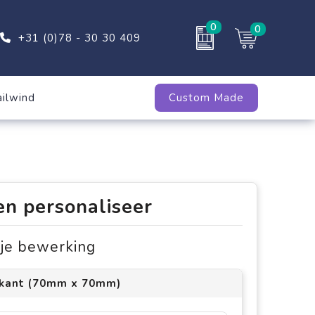
0
0
+31 (0)78 - 30 30 409
ailwind
Custom Made
en personaliseer
s je bewerking
kant (70mm x 70mm)