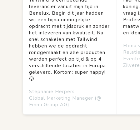
Tailwind is een bekende
Hier vo
leverancier vanuit mijn tijd in
koning
Benelux. Begin dit jaar hadden
vraag is
wij een bijna onmogelijke
Profes
opdracht met tijdsdruk en zonder
maatwe
het inleveren van kwaliteit. Na
en kle
snel schakelen met Tailwind
Elena 
hebben we de opdracht
Relati
rondgemaakt en alle producten
Event
werden perfect op tijd & op 4
Zilvere
verschillende locaties in Europa
geleverd. Kortom: super happy!
🙂
Stephanie Herpers
Global Marketing Manager (@
Emmi Group AG)