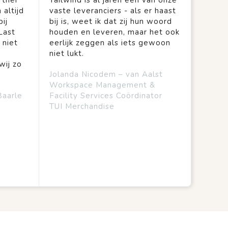
rtner
Tailwind is al jaren een van onze
 altijd
vaste leveranciers - als er haast
ij
bij is, weet ik dat zij hun woord
Last
houden en leveren, maar het ook
 niet
eerlijk zeggen als iets gewoon
niet lukt.
wij zo
Jolanda Nicodem – van Aalst
Workspace Management &
Baarle
Facility Services Coördinator
TUI Merchandise