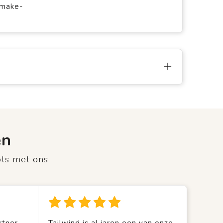
 make-
en
ots met ons