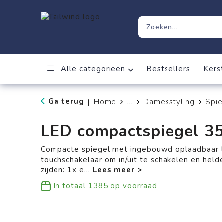
Alle categorieën
Bestsellers
Kers
Ga terug
Home
...
Damesstyling
Spie
|
LED compactspiegel 
Compacte spiegel met ingebouwd oplaadbaar li
touchschakelaar om in/uit te schakelen en hel
zijden: 1x e
...
In totaal
1385
op voorraad