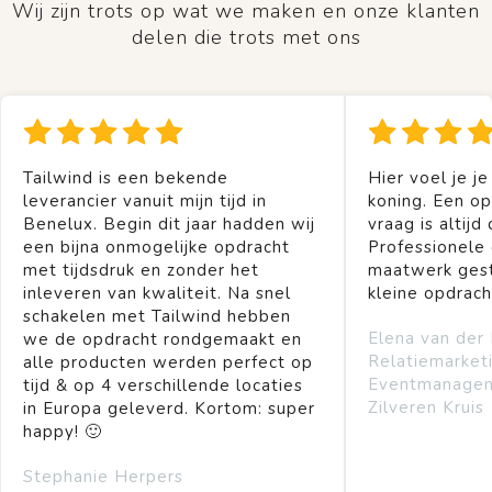
Wij zijn trots op wat we maken en onze klanten
delen die trots met ons
Tailwind is een bekende
Hier voel je je
leverancier vanuit mijn tijd in
koning. Een op
Benelux. Begin dit jaar hadden wij
vraag is altijd 
een bijna onmogelijke opdracht
Professionele
met tijdsdruk en zonder het
maatwerk gest
inleveren van kwaliteit. Na snel
kleine opdrach
schakelen met Tailwind hebben
Elena van der
we de opdracht rondgemaakt en
Relatiemarket
alle producten werden perfect op
Eventmanage
tijd & op 4 verschillende locaties
Zilveren Kruis
in Europa geleverd. Kortom: super
happy! 🙂
Stephanie Herpers