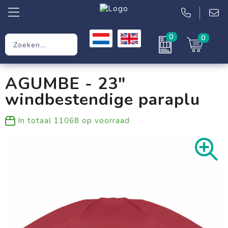
0
0
Relatiegeschenken
AGUMBE - 23"
Werkkleding
windbestendige paraplu
Kleding
In totaal
11068
op voorraad
Tassen