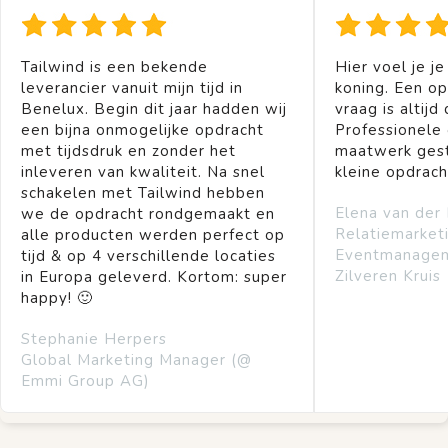
Tailwind is een bekende
Hier voel je je
leverancier vanuit mijn tijd in
koning. Een op
Benelux. Begin dit jaar hadden wij
vraag is altijd 
een bijna onmogelijke opdracht
Professionele
met tijdsdruk en zonder het
maatwerk gest
inleveren van kwaliteit. Na snel
kleine opdrach
schakelen met Tailwind hebben
Elena van der
we de opdracht rondgemaakt en
Relatiemarket
alle producten werden perfect op
Eventmanage
tijd & op 4 verschillende locaties
Zilveren Kruis
in Europa geleverd. Kortom: super
happy! 🙂
Stephanie Herpers
Global Marketing Manager (@
Emmi Group AG)