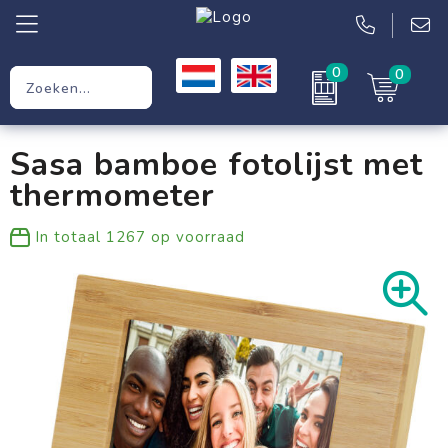
0
0
Relatiegeschenken
Sasa bamboe fotolijst met
Werkkleding
thermometer
Kleding
In totaal
1267
op voorraad
Tassen